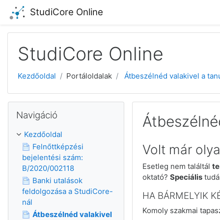
Tovább a fő tartalomhoz
StudiCore Online
StudiCore Online
Kezdőoldal
Portáloldalak
Átbeszélnéd valakivel a tan
Navigáció kihagyása
Navigáció
Átbeszélnéd
Kezdőoldal
Felnőttképzési
Volt már oly
bejelentési szám:
Esetleg n
em találtál
te
B/2020/002118
oktató?
Speciális
tudá
Banki utalások
feldolgozása a StudiCore-
HA BÁRMELYIK KÉ
nál
Komoly szakmai tapasz
Átbeszélnéd valakivel