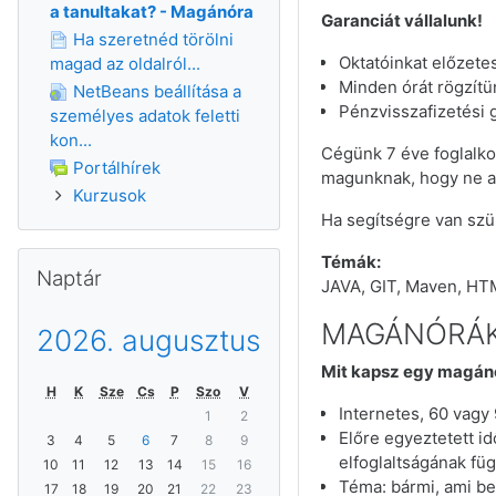
a tanultakat? - Magánóra
Garanciát vállalunk!
Ha szeretnéd törölni
Oktatóinkat előzete
magad az oldalról...
Minden órát rögzítü
NetBeans beállítása a
Pénzvisszafizetési g
személyes adatok feletti
kon...
Cégünk 7 éve foglalko
Portálhírek
magunknak, hogy ne a 
Kurzusok
Ha segítségre van sz
Naptár kihagyása
Témák:
Naptár
JAVA, GIT, Maven, HT
MAGÁNÓRÁ
2026. augusztus
Mit kapsz egy magánó
H
K
Sze
Cs
P
Szo
V
Internetes, 60 vagy
1
2
Előre egyeztetett i
3
4
5
6
7
8
9
elfoglaltságának fü
10
11
12
13
14
15
16
Téma: bármi, ami be
17
18
19
20
21
22
23