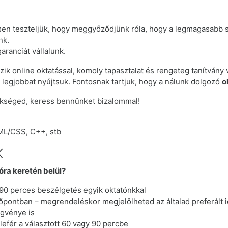
sen teszteljük, hogy meggyőződjünk róla, hogy a legmagasabb sz
nk.
aranciát vállalunk.
zik online oktatással, komoly tapasztalat és rengeteg tanítvá
legjobbat nyújtsuk. Fontosnak tartjuk, hogy a nálunk dolgozó
o
ükséged, keress bennünket bizalommal!
ML/CSS, C++, stb
K
ra keretén belül?
 90 perces beszélgetés egyik oktatónkkal
dőpontban – megrendeléskor megjelölheted az általad preferált 
ggvénye is
lefér a választott 60 vagy 90 percbe