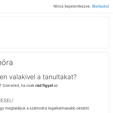
Nincs bejelentkezve. (
Belépés
)
nóra
n valakivel a tanultakat?
d?
Szereted, ha csak
rád figyel
az
RESEL!
ogy megtaláljuk a számodra legalkalmasabb oktatót.