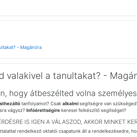
ultakat? - Magánóra
 valakivel a tanultakat? - Magá
an, hogy átbeszélted volna személyese
sthezálló
tanfolyamot?
Csak
alkalmi
segítségre van szüksége
sra vágysz?
Infóérettségire
keresel felkészítő segítséget?
RDÉSRE IS IGEN A VÁLASZOD, AKKOR MINKET KE
talattal rendelkező oktatói csapatunk áll a rendelkezésedre, h