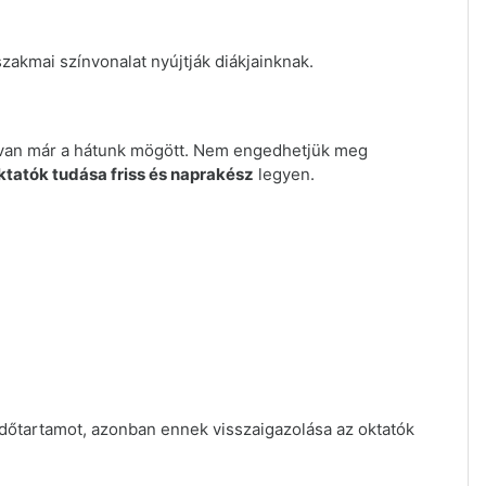
akmai színvonalat nyújtják diákjainknak.
ny van már a hátunk mögött. Nem engedhetjük meg
ktatók tudása friss és naprakész
legyen.
időtartamot, azonban ennek visszaigazolása az oktatók